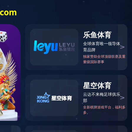
Language
乐
动
注
册
|
开
云
能训练
核生化救治技术训练
官
方
网
页
版
|
战创伤情速成套装
九
游
·