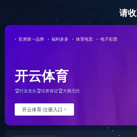
【官网】
产
产品中心
现场急救技术训练
紧急救治技术训练
战场环境模拟训练
查看其他分类