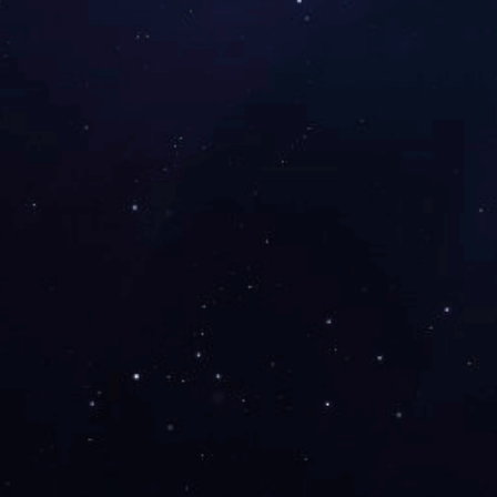
地址：天津市华苑产业区海泰西路
邮编：300384
让真实触手可及
电话：4006-355-510
TELLYES VIRTUALLY REAL
022-83711066
传真：022-83711065
股票代码 ：
833047
Email：tellyes@tellyes.com
For international business:
info@tellyes.com