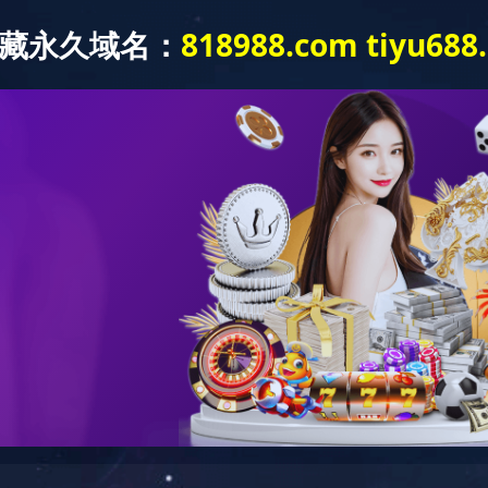
品中心
技能中心规划设计
新闻中心
战略合作
科普基地
关于我们
外科手术技术训练
内科技能训练
护理技
护理技能训练