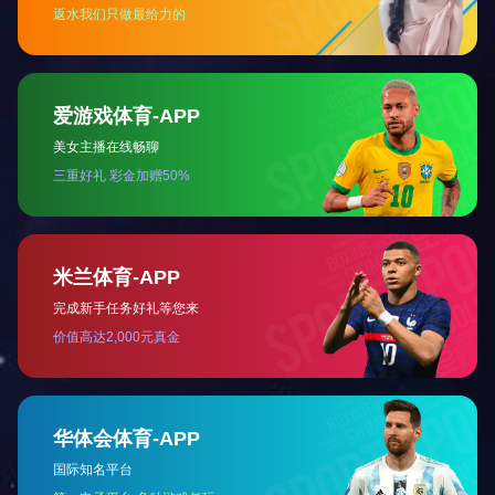
【官网】
上一页
1
下一页
尾页
让真实触手可及
TELLYES VIRTUALLY REAL
股票代码 ：
833047
地址：天津市华苑产业区海泰西路18号西6-A座2F、3F
邮编：300384
电话：4006-355-510
022-83711066
传真：022-83711065
Email：tellyes@tellyes.com